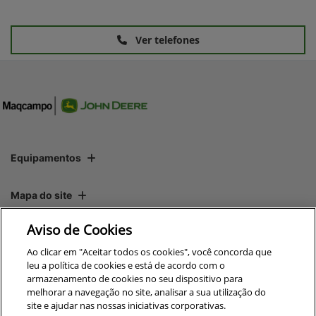
Ver telefones
Equipamentos
Mapa do site
Aviso de Cookies
Política de privacidade
Ao clicar em "Aceitar todos os cookies", você concorda que
leu a política de cookies e está de acordo com o
armazenamento de cookies no seu dispositivo para
CNPJ: 00.970.771/0004-54
melhorar a navegação no site, analisar a sua utilização do
site e ajudar nas nossas iniciativas corporativas.