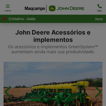
menu
ligar
Cristalina - Goiás
Alterar
John Deere
Acessórios e
implementos
Os acessórios e implementos GreenSystem™
aumentam ainda mais sua produtividade.​
Anterior
Próx