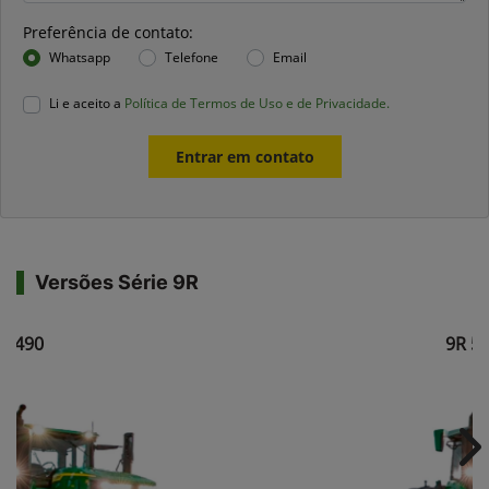
Preferência de contato:
Whatsapp
Telefone
Email
Li e aceito a
Política de Termos de Uso e de Privacidade.
Entrar em contato
Versões Série 9R
R 490
9R 5
Ne