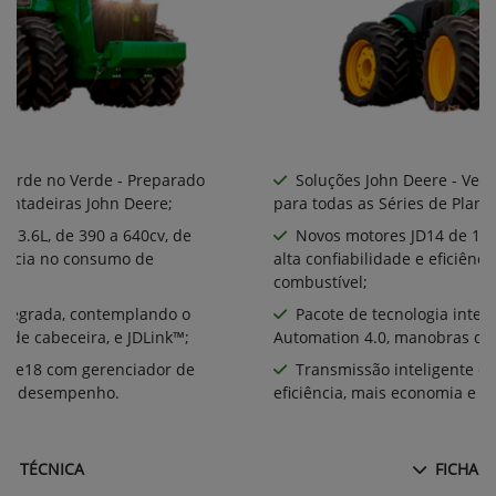
 Verde no Verde - Preparado
Soluções John Deere - Ver
lantadeiras John Deere;
para todas as Séries de Plant
 13.6L, de 390 a 640cv, de
Novos motores JD14 de 13.6
ciência no consumo de
alta confiabilidade e eficiên
combustível;
integrada, contemplando o
Pacote de tecnologia inte
 de cabeceira, e JDLink™;
Automation 4.0, manobras de 
te e18 com gerenciador de
Transmissão inteligente e
ia e desempenho.
eficiência, mais economia e 
HA TÉCNICA
FICHA T