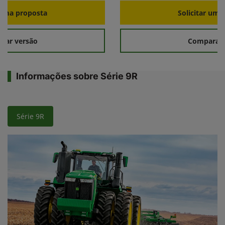
r uma proposta
Solicitar uma
rar versão
Comparar 
Informações sobre Série 9R
Série 9R