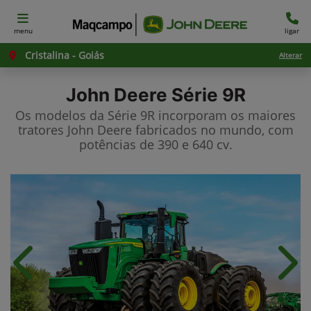
menu
ligar
Cristalina - Goiás
Alterar
John Deere
Série 9R
Os modelos da Série 9R incorporam os maiores
tratores John Deere fabricados no mundo, com
potências de 390 e 640 cv.
Anterior
Próx