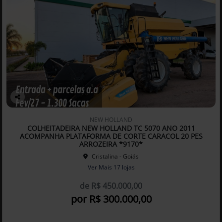
Co
mp
NEW HOLLAND
arti
COLHEITADEIRA NEW HOLLAND TC 5070 ANO 2011
lhe
ACOMPANHA PLATAFORMA DE CORTE CARACOL 20 PES
ARROZEIRA *9170*
Cristalina - Goiás
Ver Mais 17 lojas
de R$ 450.000,00
por R$ 300.000,00