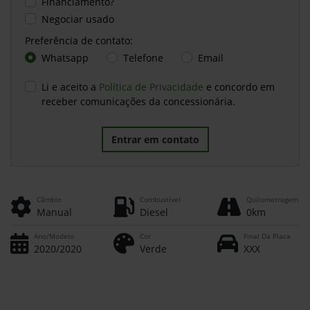
Financiamento?
Negociar usado
Preferência de contato:
Whatsapp
Telefone
Email
Li e aceito a
Política de Privacidade
e concordo em
receber comunicações da concessionária.
Entrar em contato
Câmbio
Combustível
Quilometragem
Manual
Diesel
0km
Ano/Modelo
Cor
Final Da Placa
2020/2020
Verde
XXX