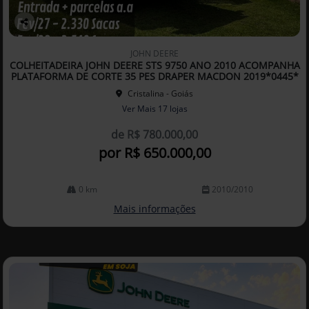
Co
mp
JOHN DEERE
arti
COLHEITADEIRA JOHN DEERE STS 9750 ANO 2010 ACOMPANHA
lhe
PLATAFORMA DE CORTE 35 PES DRAPER MACDON 2019*0445*
Cristalina - Goiás
Ver Mais 17 lojas
de R$ 780.000,00
por R$ 650.000,00
0 km
2010/2010
Mais informações