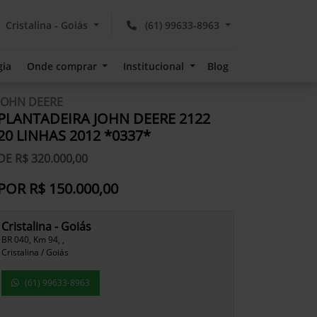
Cristalina - Goiás
(61) 99633-8963
gia
Onde comprar
Institucional
Blog
JOHN DEERE
PLANTADEIRA JOHN DEERE 2122
20 LINHAS 2012 *0337*
DE R$ 320.000,00
POR R$ 150.000,00
Cristalina - Goiás
BR 040, Km 94, ,
Cristalina / Goiás
(61) 99633-8963