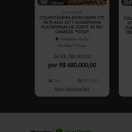
Co
Co
mp
mp
JOHN DEERE
arti
arti
COLHEITADEIRA JOHN DEERE STS
COL
lhe
lhe
9670 ANO 2011 ACOMPANHA
9
PLATAFORMA DE CORTE 30 PES
PL
CARACOL *0754*
DR
Cristalina - Goiás
Ver Mais 17 lojas
de R$ 780.000,00
por R$ 680.000,00
0 km
2011/2011
Mais informações