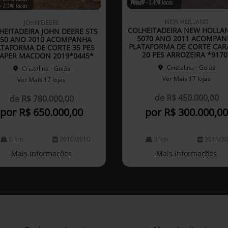
Co
mp
NEW HOLLAND
JOHN DEERE
arti
COLHEITADEIRA NEW HOLLA
HEITADEIRA JOHN DEERE STS
lhe
5070 ANO 2011 ACOMPAN
750 ANO 2010 ACOMPANHA
PLATAFORMA DE CORTE CAR
ATAFORMA DE CORTE 35 PES
20 PES ARROZEIRA *9170
APER MACDON 2019*0445*
Cristalina - Goiás
Cristalina - Goiás
Ver Mais 17 lojas
Ver Mais 17 lojas
de R$ 450.000,00
de R$ 780.000,00
por R$ 650.000,00
por R$ 300.000,00
0 km
2010/2010
0 km
2011/2
Mais informações
Mais informações