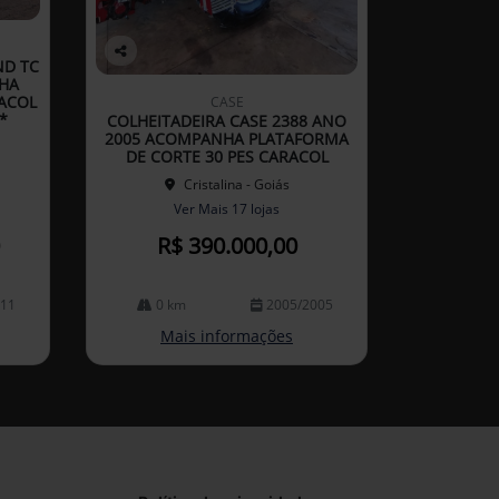
ND TC
Co
HA
mp
ACOL
CASE
arti
*
COLHEITADEIRA CASE 2388 ANO
lhe
2005 ACOMPANHA PLATAFORMA
DE CORTE 30 PES CARACOL
Cristalina - Goiás
Ver Mais 17 lojas
R$ 390.000,00
011
0 km
2005/2005
Mais informações