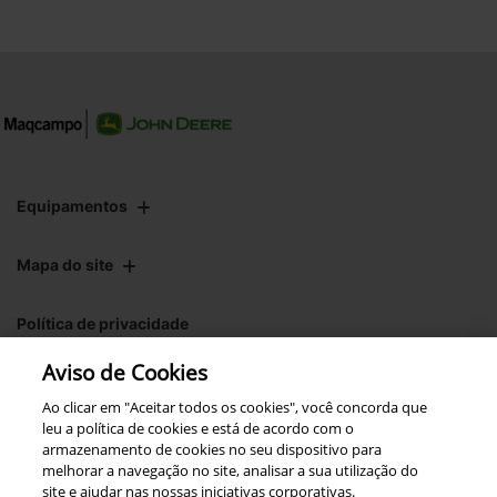
Equipamentos
Mapa do site
Política de privacidade
Aviso de Cookies
CNPJ: 00.970.771/0004-54
Ao clicar em "Aceitar todos os cookies", você concorda que
leu a política de cookies e está de acordo com o
armazenamento de cookies no seu dispositivo para
melhorar a navegação no site, analisar a sua utilização do
site e ajudar nas nossas iniciativas corporativas.