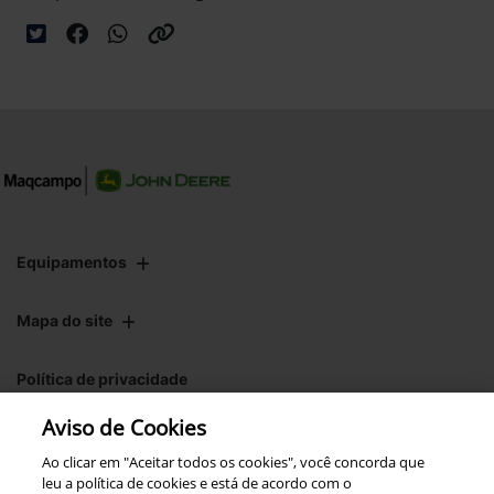
Equipamentos
Mapa do site
Política de privacidade
Aviso de Cookies
CNPJ: 00.970.771/0004-54
Ao clicar em "Aceitar todos os cookies", você concorda que
leu a política de cookies e está de acordo com o