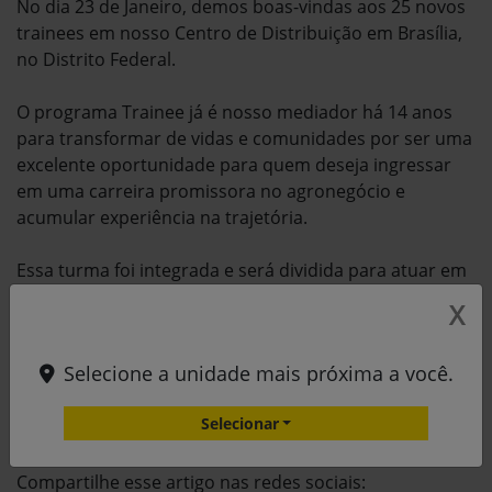
No dia 23 de Janeiro, demos boas-vindas aos 25 novos
trainees em nosso Centro de Distribuição em Brasília,
no Distrito Federal.
O programa Trainee já é nosso mediador há 14 anos
para transformar de vidas e comunidades por ser uma
excelente oportunidade para quem deseja ingressar
em uma carreira promissora no agronegócio e
acumular experiência na trajetória.
Essa turma foi integrada e será dividida para atuar em
umas de nossas 19 filiais distribuídas no Distrito
X
Federal, na região leste do Goiás, região norte e
noroeste de Minas Gerais e no Tocantins.
Selecione a unidade mais próxima a você.
Estamos contentes e desejamos sucesso nesta jornada
Selecionar
conosco!
Compartilhe esse artigo nas redes sociais: