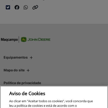
Equipamentos
Mapa do site
Política de privacidade
Aviso de Cookies
CNPJ: 00.970.771/0006-16
Ao clicar em "Aceitar todos os cookies", você concorda que
leu a política de cookies e está de acordo com o