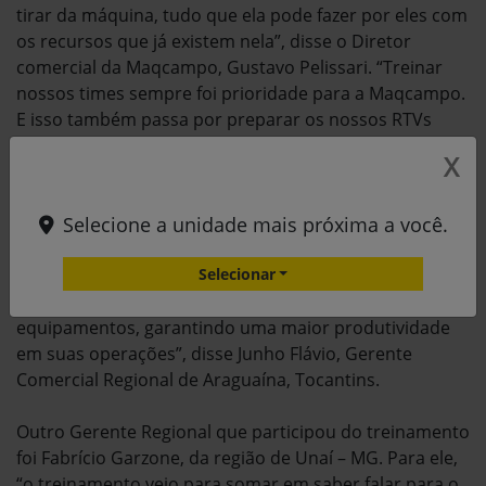
tirar da máquina, tudo que ela pode fazer por eles com
os recursos que já existem nela”, disse o Diretor
comercial da Maqcampo, Gustavo Pelissari. “Treinar
nossos times sempre foi prioridade para a Maqcampo.
E isso também passa por preparar os nossos RTVs
(Responsável Técnico de Vendas) para mostrarem
X
todos esses benefícios e ganhos que vêm junto com
toda essa tecnologia, complementou Pelissari.
Selecione a unidade mais próxima a você.
“Saio desse treinamento com uma visão mais ampla de
quanto podemos contribuir para os nossos clientes, o
Selecionar
uso da tecnologia e a performance dos nossos
equipamentos, garantindo uma maior produtividade
em suas operações”, disse Junho Flávio, Gerente
Comercial Regional de Araguaína, Tocantins.
Outro Gerente Regional que participou do treinamento
foi Fabrício Garzone, da região de Unaí – MG. Para ele,
“o treinamento veio para somar em saber falar para o