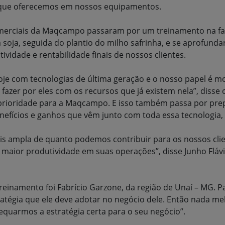
a que oferecemos em nossos equipamentos.
erciais da Maqcampo passaram por um treinamento na faz
oja, seguida do plantio do milho safrinha, e se aprofund
vidade e rentabilidade finais de nossos clientes.
e com tecnologias de última geração e o nosso papel é mos
fazer por eles com os recursos que já existem nela”, diss
i prioridade para a Maqcampo. E isso também passa por pr
efícios e ganhos que vêm junto com toda essa tecnologia,
s ampla de quanto podemos contribuir para os nossos clie
aior produtividade em suas operações”, disse Junho Flávi
reinamento foi Fabrício Garzone, da região de Unaí – MG. P
tratégia que ele deve adotar no negócio dele. Então nada mel
adequarmos a estratégia certa para o seu negócio”.