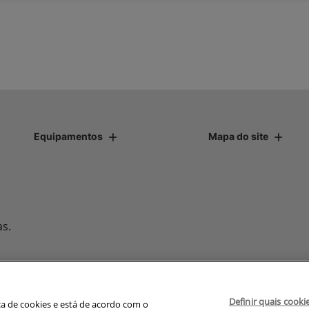
Equipamentos
Mapa do site
as.
Desenvolvido pela DEALERSPACE ® Direitos Reservados.
Definir quais cooki
avegação, fazemos uso de nossa política de cookies e para proteger
ica de cookies e está de acordo com o