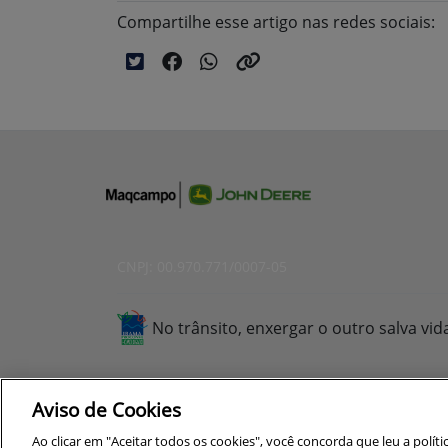
Compartilhe esse artigo nas redes sociais:
CNPJ: 00.970.771/0007-05
No trânsito, enxergar o outro salva vid
Aviso de Cookies
Para otimizar sua experiência durante a n
Ao clicar em "Aceitar todos os cookies", você concorda que leu a polít