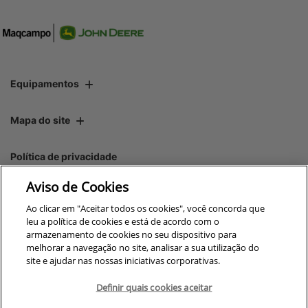
Equipamentos
Mapa do site
Política de privacidade
Aviso de Cookies
CNPJ: 00.970.771/0006-16
Ao clicar em "Aceitar todos os cookies", você concorda que
leu a política de cookies e está de acordo com o
armazenamento de cookies no seu dispositivo para
melhorar a navegação no site, analisar a sua utilização do
site e ajudar nas nossas iniciativas corporativas.
No trânsito, enxergar o outro
salva vidas.
Definir quais cookies aceitar
Para otimizar sua experiência durante a navegação, fazemos uso de nossa