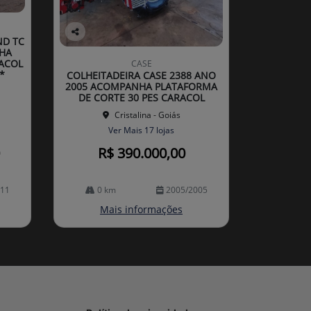
ND TC
Co
HA
mp
ACOL
CASE
arti
*
COLHEITADEIRA CASE 2388 ANO
lhe
2005 ACOMPANHA PLATAFORMA
DE CORTE 30 PES CARACOL
Cristalina - Goiás
Ver Mais 17 lojas
R$ 390.000,00
011
0 km
2005/2005
Mais informações