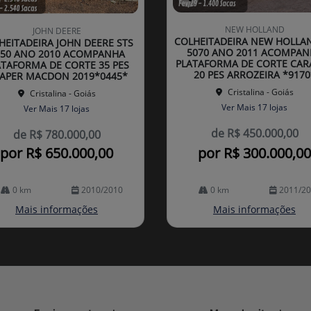
Co
mp
NEW HOLLAND
JOHN DEERE
arti
COLHEITADEIRA NEW HOLLA
HEITADEIRA JOHN DEERE STS
lhe
5070 ANO 2011 ACOMPAN
750 ANO 2010 ACOMPANHA
PLATAFORMA DE CORTE CAR
ATAFORMA DE CORTE 35 PES
20 PES ARROZEIRA *9170
APER MACDON 2019*0445*
Cristalina - Goiás
Cristalina - Goiás
Ver Mais 17 lojas
Ver Mais 17 lojas
de R$ 450.000,00
de R$ 780.000,00
por R$ 650.000,00
por R$ 300.000,00
0 km
2010/2010
0 km
2011/2
Mais informações
Mais informações