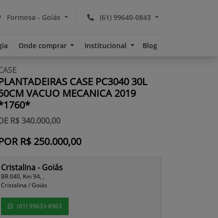
Formosa - Goiás
(61) 99640-0843
gia
Onde comprar
Institucional
Blog
CASE
PLANTADEIRAS CASE PC3040 30L
50CM VACUO MECANICA 2019
*1760*
DE R$ 340.000,00
POR R$ 250.000,00
Cristalina - Goiás
BR 040, Km 94, ,
Cristalina / Goiás
(61) 99633-8963