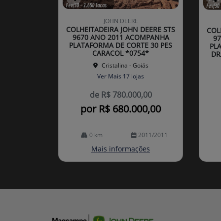
Co
Co
mp
mp
JOHN DEERE
arti
arti
COLHEITADEIRA JOHN DEERE STS
COL
lhe
lhe
9670 ANO 2011 ACOMPANHA
9
PLATAFORMA DE CORTE 30 PES
PL
CARACOL *0754*
DR
Cristalina - Goiás
Ver Mais 17 lojas
de R$ 780.000,00
por R$ 680.000,00
0 km
2011/2011
Mais informações