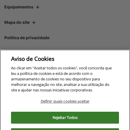
Equipamentos
Mapa do site
Política de privacidade
Maqcampo S/A
Aviso de Cookies
CNPJ: 00.970.771/0005-35
Ao clicar em "Aceitar todos os cookies", você concorda que
leu a política de cookies e está de acordo com o
armazenamento de cookies no seu dispositivo para
melhorar a navegação no site, analisar a sua utilização do
site e ajudar nas nossas iniciativas corporativas.
No trânsito, enxergar o outro
salva vidas.
Definir quais cookies aceitar
Para otimizar sua experiência durante a navegação, fazemos uso de nossa
política de cookies e para proteger seus dados pessoais respeitamos
Rejeitar Todos
nossa
política de privacidade
Desenvolvido pela DEALERSPACE ® Direitos Reservados.
. Ao seguir com a navegação e visita você
concorda com nossas políticas.