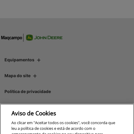
Equipamentos
Mapa do site
Política de privacidade
Maqcampo S/A
Aviso de Cookies
CNPJ: 00.970.771/0005-35
Ao clicar em "Aceitar todos os cookies", você concorda que
leu a política de cookies e está de acordo com o