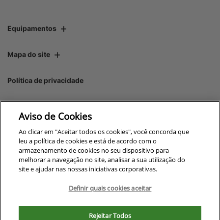
Equipamentos
Mapa do site
Política de privacidade
Maqcampo S/A
Aviso de Cookies
CNPJ: 00.970.771/0005-35
Ao clicar em "Aceitar todos os cookies", você concorda que
leu a política de cookies e está de acordo com o
armazenamento de cookies no seu dispositivo para
melhorar a navegação no site, analisar a sua utilização do
site e ajudar nas nossas iniciativas corporativas.
No trânsito, enxergar o outro
salva vidas.
Definir quais cookies aceitar
Para otimizar sua experiência durante a navegação, fazemos uso de nossa
política de cookies e para proteger seus dados pessoais respeitamos
Rejeitar Todos
nossa
política de privacidade
Desenvolvido pela DEALERSPACE ® Direitos Reservados.
. Ao seguir com a navegação e visita você