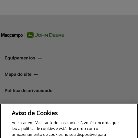
Equipamentos
Mapa do site
Política de privacidade
Maqcampo S/A
Aviso de Cookies
CNPJ: 00.970.771/0005-35
Ao clicar em "Aceitar todos os cookies", você concorda que
leu a política de cookies e está de acordo com o
armazenamento de cookies no seu dispositivo para