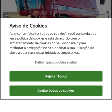
Aviso de Cookies
Ao clicar em "Aceitar todos os cookies", você concorda que
leu a política de cookies e está de acordo com o
armazenamento de cookies no seu dispositivo para
melhorar a navegação no site, analisar a sua utilização do
Co
site e ajudar nas nossas iniciativas corporativas.
mp
CASE
arti
COLHEITADEIRA CASE 2388 ANO 2005 ACOMPANHA
Definir quais cookies aceitar
lhe
PLATAFORMA DE CORTE 30 PES CARACOL
Para otimizar sua experiência durante a navegação, fazemos uso de nossa
Cristalina - Goiás
política de cookies e para proteger seus dados pessoais respeitamos
Ver Mais 17 lojas
Rejeitar Todos
nossa
política de privacidade
. Ao seguir com a navegação e visita você
R$ 390.000,00
concorda com nossas políticas.
Aceitar todos os cookies
Aceitar
Recusar
0 km
2005/2005
Mais informações