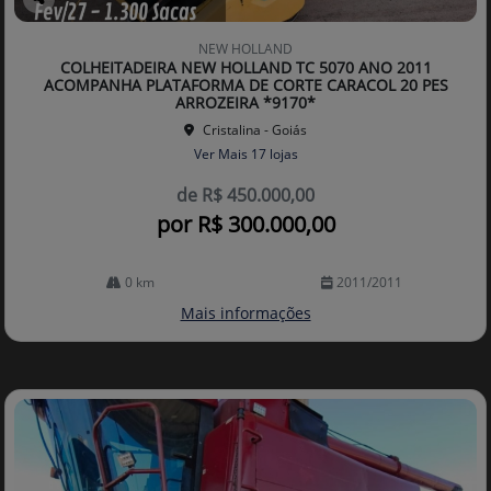
Co
mp
NEW HOLLAND
arti
COLHEITADEIRA NEW HOLLAND TC 5070 ANO 2011
lhe
ACOMPANHA PLATAFORMA DE CORTE CARACOL 20 PES
ARROZEIRA *9170*
Cristalina - Goiás
Ver Mais 17 lojas
de R$ 450.000,00
por R$ 300.000,00
0 km
2011/2011
Mais informações