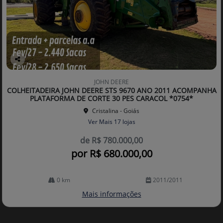
Co
mp
JOHN DEERE
arti
COLHEITADEIRA JOHN DEERE STS 9670 ANO 2011 ACOMPANHA
lhe
PLATAFORMA DE CORTE 30 PES CARACOL *0754*
Cristalina - Goiás
Ver Mais 17 lojas
de R$ 780.000,00
por R$ 680.000,00
0 km
2011/2011
Mais informações