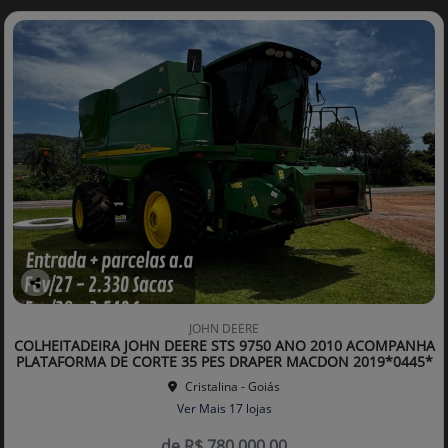
Co
mp
JOHN DEERE
arti
COLHEITADEIRA JOHN DEERE STS 9750 ANO 2010 ACOMPANHA
lhe
PLATAFORMA DE CORTE 35 PES DRAPER MACDON 2019*0445*
Cristalina - Goiás
Ver Mais 17 lojas
de R$ 780.000,00