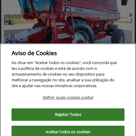
Aviso de Cookies
Co
Ao clicar em "Aceitar todos os cookies", você concorda que
mp
CASE
leu a política de cookies e está de acordo com o
arti
COLHEITADEIRA CASE 2388 ANO 2005 ACOMPANHA
armazenamento de cookies no seu dispositivo para
lhe
PLATAFORMA DE CORTE 30 PES CARACOL
melhorar a navegação no site, analisar a sua utilização do
site e ajudar nas nossas iniciativas corporativas.
Cristalina - Goiás
Ver Mais 17 lojas
Definir quais cookies aceitar
R$ 390.000,00
Para otimizar sua experiência durante a navegação, fazemos uso de nossa
política de cookies e para proteger seus dados pessoais respeitamos
Rejeitar Todos
0 km
2005/2005
nossa
política de privacidade
. Ao seguir com a navegação e visita você
concorda com nossas políticas.
Mais informações
Aceitar todos os cookies
Aceitar
Recusar