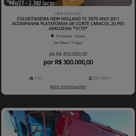
Co
mp
NEW HOLLAND
arti
COLHEITADEIRA NEW HOLLAND TC 5070 ANO 2011
lhe
ACOMPANHA PLATAFORMA DE CORTE CARACOL 20 PES
ARROZEIRA *9170*
Cristalina - Goiás
Ver Mais 17 lojas
de R$ 450.000,00
por R$ 300.000,00
0 km
2011/2011
Mais informações