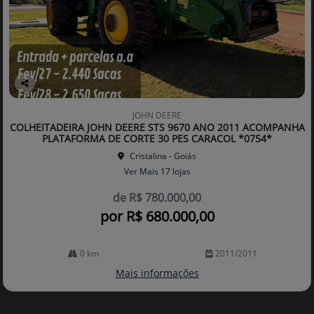
Co
mp
JOHN DEERE
arti
COLHEITADEIRA JOHN DEERE STS 9670 ANO 2011 ACOMPANHA
lhe
PLATAFORMA DE CORTE 30 PES CARACOL *0754*
Cristalina - Goiás
Ver Mais 17 lojas
de R$ 780.000,00
por R$ 680.000,00
0 km
2011/2011
Mais informações