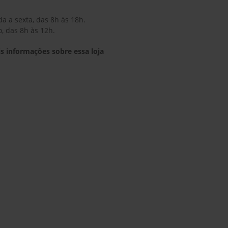
Peças
r parte da nossa equipe por
Assegure a longevidade e efi
qcampo.
exclusivamente peças genuí
Conheça nosso catálogo
Linha John Deere
Clique e saiba mais sobre os modelos
o
Soluções para Colheita
Tratores
Carregadoras Frontais
a Cana de Açúcar
Gator Veículos Utilitários
Equipamentos pa