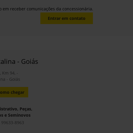
Serviços
Potencialize o rendimento integral do seu
equipamento através dos serviços de
.
manutenção oferecidos pela John Deere.
Saiba mais