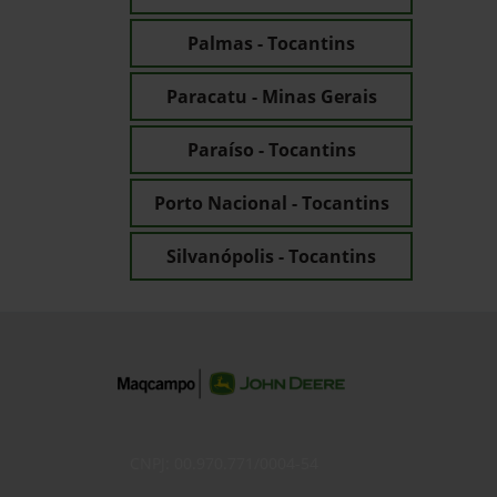
JDLink™ Boost
G5Plu
Para solicitar mais inf