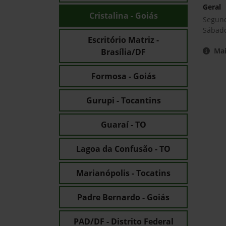
Trabalhe conosco
Explore uma oportunidade acessível para faze
meio das vagas disponíveis na John Deere Ma
Saiba mais
Agricultura de Precisão
Planti
Soluções par