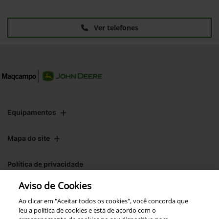
Ver telefones
Equipamentos
Mapa do site
Política de privacidade
Aviso de Cookies
CNPJ: 00.970.771/0004-54
Ao clicar em "Aceitar todos os cookies", você concorda que
leu a política de cookies e está de acordo com o