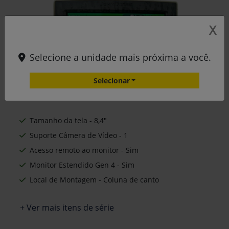
X
Selecione a unidade mais próxima a você.
Selecionar
Tamanho da tela - 8,4"
Suporte Câmera de Vídeo - 1
Acesso remoto ao monitor - Sim
Monitor Estendido Gen 4 - Sim
Local de Montagem - Coluna de canto
+ Ver mais itens de série