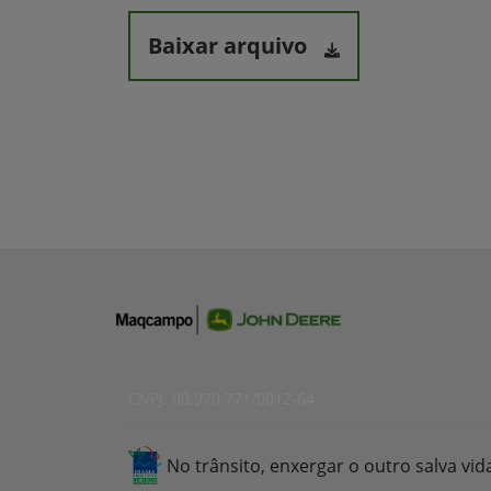
Baixar arquivo
CNPJ: 00.970.771/0012-64
No trânsito, enxergar o outro salva vid