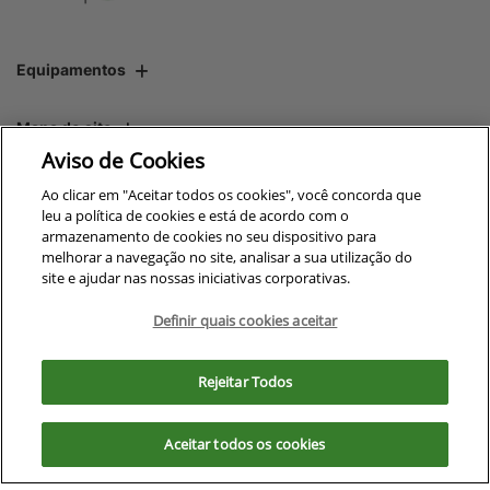
Equipamentos
Mapa do site
Aviso de Cookies
Política de privacidade
Ao clicar em "Aceitar todos os cookies", você concorda que
leu a política de cookies e está de acordo com o
armazenamento de cookies no seu dispositivo para
melhorar a navegação no site, analisar a sua utilização do
CNPJ: 00.970.771/0012-64
site e ajudar nas nossas iniciativas corporativas.
Definir quais cookies aceitar
Para otimizar sua experiência durante a navegação, fazemos uso de nossa
No trânsito, enxergar o outro
política de cookies e para proteger seus dados pessoais respeitamos
Rejeitar Todos
salva vidas.
nossa
política de privacidade
. Ao seguir com a navegação e visita você
concorda com nossas políticas.
Aceitar todos os cookies
Aceitar
Recusar
Desenvolvido pela DEALERSPACE ® Direitos Reservados.