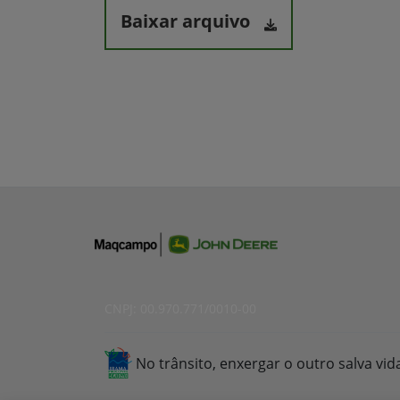
Baixar arquivo
CNPJ: 00.970.771/0010-00
No trânsito, enxergar o outro salva vid