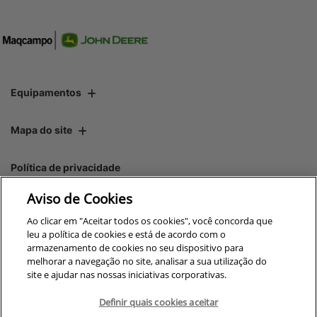
Equipamentos
Mapa do site
Política de privacidade
Aviso de Cookies
CNPJ: 00.970.771/0001-01
Ao clicar em "Aceitar todos os cookies", você concorda que
leu a política de cookies e está de acordo com o
armazenamento de cookies no seu dispositivo para
melhorar a navegação no site, analisar a sua utilização do
site e ajudar nas nossas iniciativas corporativas.
No trânsito, enxergar o outro
salva vidas.
Definir quais cookies aceitar