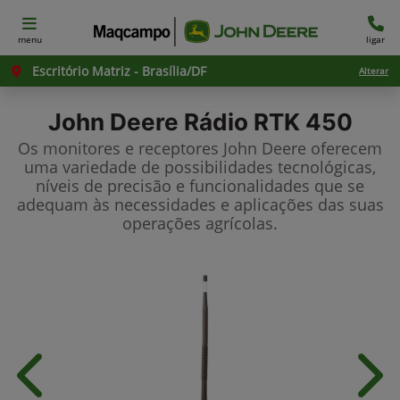
menu
ligar
Escritório Matriz - Brasília/DF
Alterar
John Deere
Rádio RTK 450
Os monitores e receptores John Deere oferecem
uma variedade de possibilidades tecnológicas,
níveis de precisão e funcionalidades que se
adequam às necessidades e aplicações das suas
operações agrícolas.
Anterior
Próx