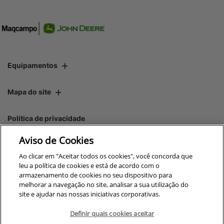
Equipamentos
Mapa do site
Política de privacidade
Aviso de Cookies
CNPJ: 00.970.771/0006-16
Ao clicar em "Aceitar todos os cookies", você concorda que
leu a política de cookies e está de acordo com o
armazenamento de cookies no seu dispositivo para
melhorar a navegação no site, analisar a sua utilização do
site e ajudar nas nossas iniciativas corporativas.
No trânsito, enxergar o outro
salva vidas.
Definir quais cookies aceitar