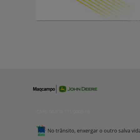
CNPJ: 00.970.771/0006-16
No trânsito, enxergar o outro salva vid