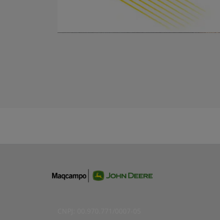
CNPJ: 00.970.771/0007-05