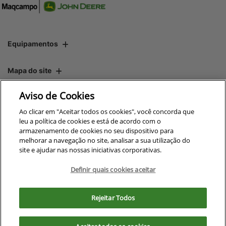
Equipamentos
Mapa do site
Aviso de Cookies
Política de privacidade
Ao clicar em "Aceitar todos os cookies", você concorda que
leu a política de cookies e está de acordo com o
armazenamento de cookies no seu dispositivo para
CNPJ: 00.970.771/0010-00
melhorar a navegação no site, analisar a sua utilização do
site e ajudar nas nossas iniciativas corporativas.
Definir quais cookies aceitar
No trânsito, enxergar o outro
Para otimizar sua experiência durante a navegação, fazemos uso de nossa
salva vidas.
política de cookies e para proteger seus dados pessoais respeitamos
Rejeitar Todos
nossa
política de privacidade
. Ao seguir com a navegação e visita você
concorda com nossas políticas.
Desenvolvido pela DEALERSPACE ® Direitos Reservados.