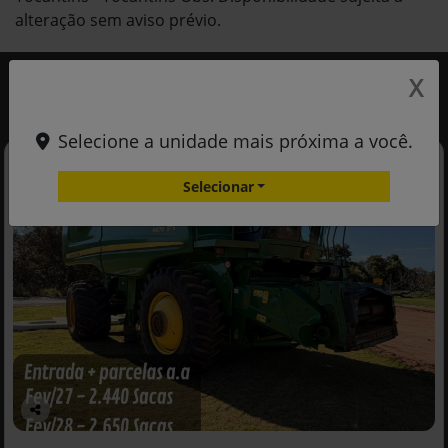
alteração sem aviso prévio.
X
Você também pode gostar de:
Selecione a unidade mais próxima a você.
Selecionar
Co
mp