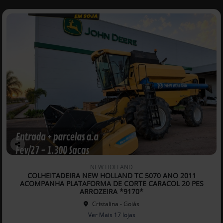
Co
mp
NEW HOLLAND
arti
COLHEITADEIRA NEW HOLLAND TC 5070 ANO 2011
lhe
ACOMPANHA PLATAFORMA DE CORTE CARACOL 20 PES
ARROZEIRA *9170*
Cristalina - Goiás
Ver Mais 17 lojas