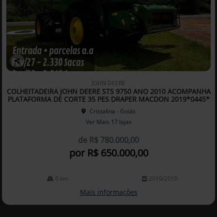
Co
mp
JOHN DEERE
arti
COLHEITADEIRA JOHN DEERE STS 9750 ANO 2010 ACOMPANHA
lhe
PLATAFORMA DE CORTE 35 PES DRAPER MACDON 2019*0445*
Cristalina - Goiás
Ver Mais 17 lojas
de R$ 780.000,00
por R$ 650.000,00
0 km
2010/2010
Mais informações