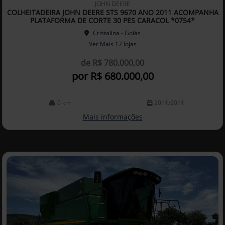
JOHN DEERE
arti
COLHEITADEIRA JOHN DEERE STS 9670 ANO 2011 ACOMPANHA
lhe
PLATAFORMA DE CORTE 30 PES CARACOL *0754*
Cristalina - Goiás
Ver Mais 17 lojas
de R$ 780.000,00
por R$ 680.000,00
0 km
2011/2011
Mais informações