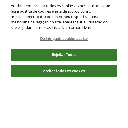
Ao clicar em "Aceitar todos os cookies", você concorda que
leu a política de cookies e está de acordo com o
Co
armazenamento de cookies no seu dispositivo para
mp
CASE
arti
melhorar a navegação no site, analisar a sua utilização do
COLHEITADEIRA CASE 2388 ANO 2005 ACOMPANHA
lhe
site e ajudar nas nossas iniciativas corporativas.
PLATAFORMA DE CORTE 30 PES CARACOL
Cristalina - Goiás
Definir quais cookies aceitar
Ver Mais 17 lojas
Para otimizar sua experiência durante a navegação, fazemos uso de nossa
R$ 390.000,00
política de cookies e para proteger seus dados pessoais respeitamos
Rejeitar Todos
nossa
política de privacidade
. Ao seguir com a navegação e visita você
concorda com nossas políticas.
0 km
2005/2005
Aceitar todos os cookies
Aceitar
Recusar
Mais informações