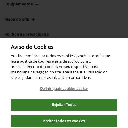
Equipamentos
Mapa do site
Política de privacidade
Aviso de Cookies
CNPJ: 00.970.771/0004-54
Ao clicar em "Aceitar todos os cookies", você concorda que
leu a política de cookies e está de acordo com o
armazenamento de cookies no seu dispositivo para
melhorar a navegação no site, analisar a sua utilização do
site e ajudar nas nossas iniciativas corporativas.
No trânsito, enxergar o outro
salva vidas.
Definir quais cookies aceitar
Para otimizar sua experiência durante a navegação, fazemos uso de nossa
política de cookies e para proteger seus dados pessoais respeitamos
Rejeitar Todos
nossa
política de privacidade
. Ao seguir com a navegação e visita você
Desenvolvido pela DEALERSPACE ® Direitos Reservados.
concorda com nossas políticas.
Aceitar todos os cookies
Exercise Your Rights
Aceitar
Recusar
OneTrust
Powered by