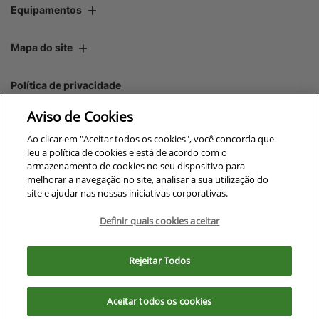
Equipamentos
Mapa do site
Política de privacidade
Aviso de Cookies
CNPJ: 00.970.771/0007-05
Ao clicar em "Aceitar todos os cookies", você concorda que
leu a política de cookies e está de acordo com o
armazenamento de cookies no seu dispositivo para
melhorar a navegação no site, analisar a sua utilização do
site e ajudar nas nossas iniciativas corporativas.
No trânsito, enxergar o outro
salva vidas.
Definir quais cookies aceitar
Para otimizar sua experiência durante a navegação, fazemos uso de nossa
política de cookies e para proteger seus dados pessoais respeitamos
Rejeitar Todos
nossa
política de privacidade
. Ao seguir com a navegação e visita você
Desenvolvido pela DEALERSPACE ® Direitos Reservados.
concorda com nossas políticas.
Aceitar todos os cookies
Exercise Your Rights
Aceitar
Recusar
OneTrust
Powered by