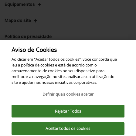
Equipamentos
Mapa do site
Política de privacidade
Aviso de Cookies
CNPJ: 00.970.771/0004-54
Ao clicar em "Aceitar todos os cookies", você concorda que
leu a política de cookies e está de acordo com o
armazenamento de cookies no seu dispositivo para
melhorar a navegação no site, analisar a sua utilização do
site e ajudar nas nossas iniciativas corporativas.
No trânsito, enxergar o outro
salva vidas.
Definir quais cookies aceitar
Para otimizar sua experiência durante a navegação, fazemos uso de nossa
política de cookies e para proteger seus dados pessoais respeitamos
Rejeitar Todos
nossa
política de privacidade
. Ao seguir com a navegação e visita você
Desenvolvido pela DEALERSPACE ® Direitos Reservados.
concorda com nossas políticas.
Aceitar todos os cookies
Exercise Your Rights
Aceitar
Recusar
OneTrust
Powered by