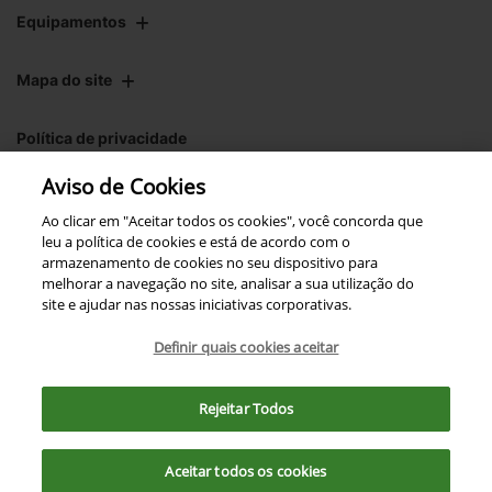
Equipamentos
Mapa do site
Política de privacidade
Aviso de Cookies
CNPJ: 00.970.771/0004-54
Ao clicar em "Aceitar todos os cookies", você concorda que
leu a política de cookies e está de acordo com o
armazenamento de cookies no seu dispositivo para
melhorar a navegação no site, analisar a sua utilização do
site e ajudar nas nossas iniciativas corporativas.
No trânsito, enxergar o outro
salva vidas.
Definir quais cookies aceitar
Para otimizar sua experiência durante a navegação, fazemos uso de nossa
política de cookies e para proteger seus dados pessoais respeitamos
Rejeitar Todos
nossa
política de privacidade
Desenvolvido pela DEALERSPACE ® Direitos Reservados.
. Ao seguir com a navegação e visita você
concorda com nossas políticas.
Aceitar todos os cookies
Exercise Your Rights
Aceitar
Recusar
OneTrust
Powered by