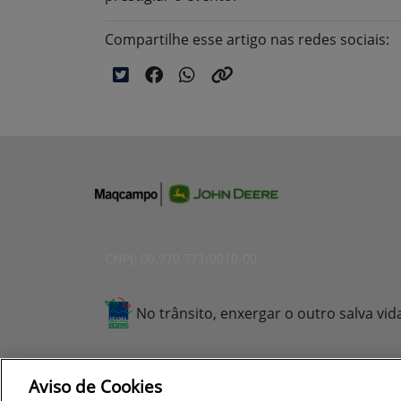
Compartilhe esse artigo nas redes sociais:
CNPJ: 00.970.771/0010-00
No trânsito, enxergar o outro salva vid
Aviso de Cookies