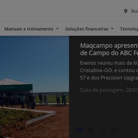
Bur
Manuais e treinamento
Soluções financeiras
Tecnolo
Maqcampo apresenta
de Campo do ABC Fe
Evento reuniu mais de 6
Cristalina–GO, e contou
S7 e dos Precision Upgr
Data da postagem: 28/0