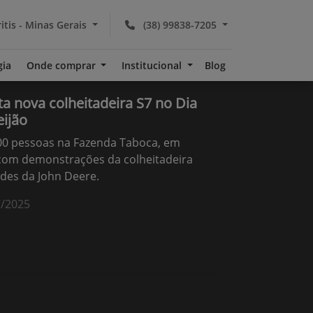
itis - Minas Gerais
(38) 99838-7205
gia
Onde comprar
Institucional
Blog
 nova colheitadeira S7 no Dia
ijão
00 pessoas na Fazenda Taboca, em
 com demonstrações da colheitadeira
ades da John Deere.
7/2025