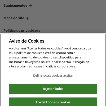
Equipamentos
Mapa do site
Política de privacidade
Aviso de Cookies
CNPJ: 00.970.771/0001-01
Ao clicar em "Aceitar todos os cookies", você concorda que
leu a política de cookies e está de acordo com o
armazenamento de cookies no seu dispositivo para
melhorar a navegação no site, analisar a sua utilização do
site e ajudar nas nossas iniciativas corporativas.
No trânsito, enxergar o outro
salva vidas.
Definir quais cookies aceitar
Para otimizar sua experiência durante a navegação, fazemos uso de nossa
política de cookies e para proteger seus dados pessoais respeitamos
Rejeitar Todos
nossa
política de privacidade
Desenvolvido pela DEALERSPACE ® Direitos Reservados.
. Ao seguir com a navegação e visita você
concorda com nossas políticas.
Aceitar todos os cookies
Exercise Your Rights
Aceitar
Recusar