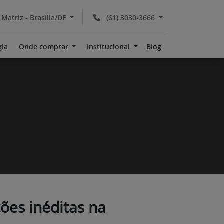
 Matriz - Brasília/DF
(61) 3030-3666
gia
Onde comprar
Institucional
Blog
es inéditas na