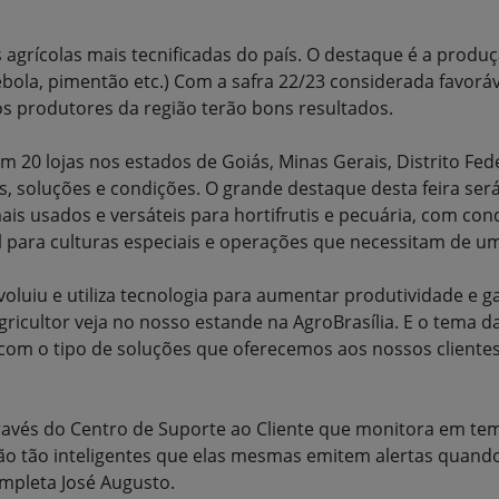
agrícolas mais tecnificadas do país. O destaque é a produção
 cebola, pimentão etc.) Com a safra 22/23 considerada favo
os produtores da região terão bons resultados.
20 lojas nos estados de Goiás, Minas Gerais, Distrito Feder
soluções e condições. O grande destaque desta feira será a
mais usados e versáteis para hortifrutis e pecuária, com c
al para culturas especiais e operações que necessitam de 
evoluiu e utiliza tecnologia para aumentar produtividade e
icultor veja no nosso estande na AgroBrasília. E o tema da
 com o tipo de soluções que oferecemos aos nossos clientes
través do Centro de Suporte ao Cliente que monitora em te
 tão inteligentes que elas mesmas emitem alertas quando 
mpleta José Augusto.