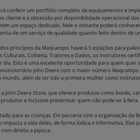
erá conferir um portfólio completo de equipamentos e impl
 no cliente e a obsessão por disponibilidade operacional 
 tem um espaço dedicado. Nele o visitante poderá conhece
rantia de um serviço de qualidade quando feito dentro de u
os princípios da Maqcampo, haverá 5 estações para palestr
 Culturais, Colheita, Tratores e Dados, os instrutores certi
or dia. Esta é uma excelente oportunidade para quem quer s
concessionário John Deere com o maior número Maqcampo 
 mundo, além de ter tido a primeira mulher como instrutora
 a John Deere Store, que oferece produtos como bonés, cami
rodutos e inclusive presentear quem não pode vir à feira.
do para as crianças. Em parceria com a organização da feir
pacta a vida deles, de forma lúdica e informativa. Elas pod
com direito a pipoca.