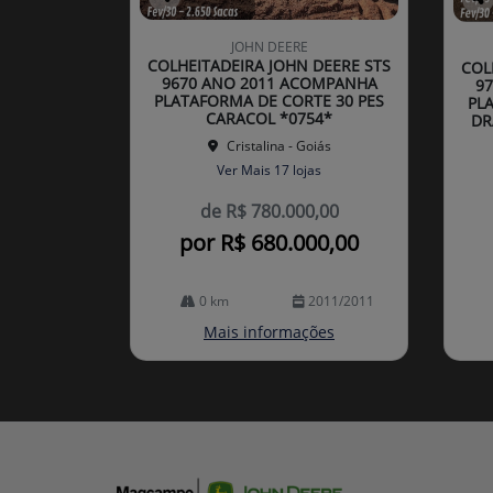
Co
Co
mp
mp
JOHN DEERE
arti
arti
COLHEITADEIRA JOHN DEERE STS
COL
lhe
lhe
9670 ANO 2011 ACOMPANHA
9
PLATAFORMA DE CORTE 30 PES
PL
CARACOL *0754*
DR
Cristalina - Goiás
Ver Mais 17 lojas
de R$ 780.000,00
por R$ 680.000,00
0 km
2011/2011
Mais informações