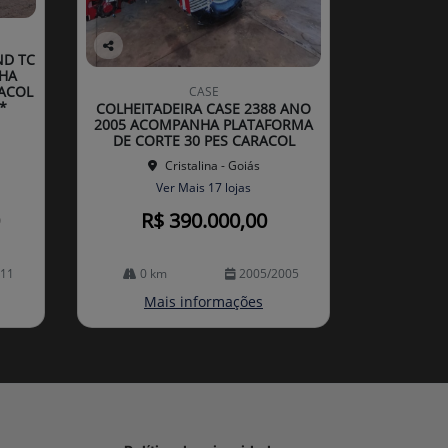
ND TC
Co
HA
mp
ACOL
CASE
arti
*
COLHEITADEIRA CASE 2388 ANO
lhe
2005 ACOMPANHA PLATAFORMA
DE CORTE 30 PES CARACOL
Cristalina - Goiás
Ver Mais 17 lojas
R$ 390.000,00
011
0 km
2005/2005
Mais informações