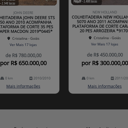
Co
mp
NEW HOLLAND
JOHN DEERE
arti
COLHEITADEIRA NEW HOLLA
HEITADEIRA JOHN DEERE STS
lhe
5070 ANO 2011 ACOMPAN
750 ANO 2010 ACOMPANHA
PLATAFORMA DE CORTE CAR
ATAFORMA DE CORTE 35 PES
20 PES ARROZEIRA *9170
APER MACDON 2019*0445*
Cristalina - Goiás
Cristalina - Goiás
Ver Mais 17 lojas
Ver Mais 17 lojas
de R$ 450.000,00
de R$ 780.000,00
por R$ 650.000,00
por R$ 300.000,00
0 km
2010/2010
0 km
2011/2
Mais informações
Mais informações