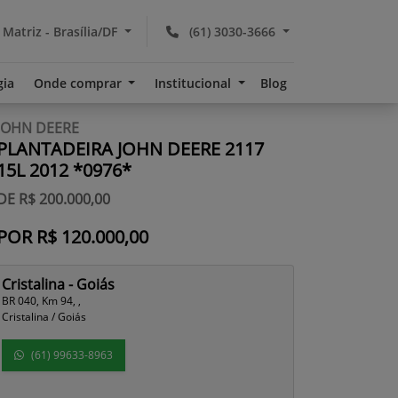
 Matriz - Brasília/DF
(61) 3030-3666
gia
Onde comprar
Institucional
Blog
JOHN DEERE
PLANTADEIRA JOHN DEERE 2117
15L 2012 *0976*
DE R$ 200.000,00
POR R$ 120.000,00
Cristalina - Goiás
BR 040, Km 94, ,
Cristalina / Goiás
(61) 99633-8963