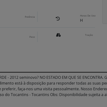
Horas De Uso
Potência
H
Tração
Peso
ERDE - 2012 seminovo? NO ESTADO EM QUE SE ENCONTRA. 
dimento está à disposição para responder todas as suas p
 preferir, faça-nos uma visita pessoalmente. Nosso Endereç
íso do Tocantins - Tocantins Obs: Disponibilidade sujeita a 