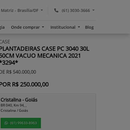
 Matriz - Brasília/DF
(61) 3030-3666
gia
Onde comprar
Institucional
Blog
CASE
PLANTADEIRAS CASE PC 3040 30L
50CM VACUO MECANICA 2021
*3294*
DE R$ 540.000,00
POR R$ 250.000,00
Cristalina - Goiás
BR 040, Km 94, ,
Cristalina / Goiás
(61) 99633-8963