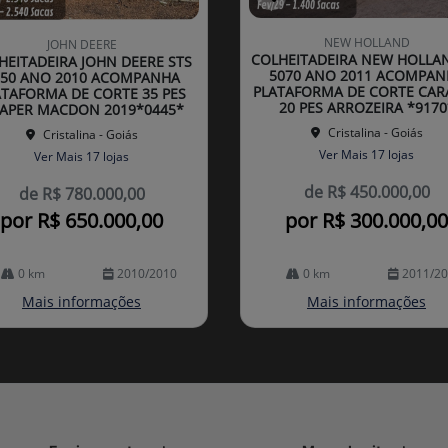
Co
mp
NEW HOLLAND
JOHN DEERE
arti
COLHEITADEIRA NEW HOLLA
HEITADEIRA JOHN DEERE STS
lhe
5070 ANO 2011 ACOMPAN
750 ANO 2010 ACOMPANHA
PLATAFORMA DE CORTE CAR
ATAFORMA DE CORTE 35 PES
20 PES ARROZEIRA *9170
APER MACDON 2019*0445*
Cristalina - Goiás
Cristalina - Goiás
Ver Mais 17 lojas
Ver Mais 17 lojas
de R$ 450.000,00
de R$ 780.000,00
por R$ 650.000,00
por R$ 300.000,00
0 km
2010/2010
0 km
2011/2
Mais informações
Mais informações