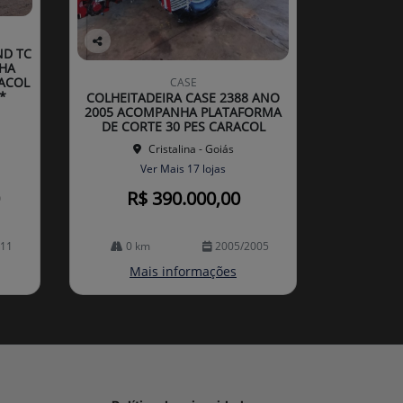
ND TC
Co
HA
mp
ACOL
CASE
arti
*
COLHEITADEIRA CASE 2388 ANO
lhe
2005 ACOMPANHA PLATAFORMA
DE CORTE 30 PES CARACOL
Cristalina - Goiás
Ver Mais 17 lojas
R$ 390.000,00
011
0 km
2005/2005
Mais informações