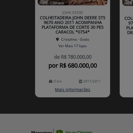
Co
Co
mp
mp
JOHN DEERE
arti
arti
COLHEITADEIRA JOHN DEERE STS
COL
lhe
lhe
9670 ANO 2011 ACOMPANHA
9
PLATAFORMA DE CORTE 30 PES
PL
CARACOL *0754*
DR
Cristalina - Goiás
Ver Mais 17 lojas
de R$ 780.000,00
por R$ 680.000,00
0 km
2011/2011
Mais informações