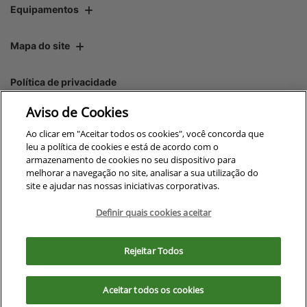
Equipamentos
Mapa do site
Política de privacidade
Aviso de Cookies
CNPJ: 00.970.771/0004-54
Ao clicar em "Aceitar todos os cookies", você concorda que
leu a política de cookies e está de acordo com o
armazenamento de cookies no seu dispositivo para
melhorar a navegação no site, analisar a sua utilização do
site e ajudar nas nossas iniciativas corporativas.
No trânsito, enxergar o outro
salva vidas.
Definir quais cookies aceitar
Para otimizar sua experiência durante a navegação, fazemos uso de nossa
política de cookies e para proteger seus dados pessoais respeitamos
Rejeitar Todos
nossa
política de privacidade
Desenvolvido pela DEALERSPACE ® Direitos Reservados.
. Ao seguir com a navegação e visita você
concorda com nossas políticas.
Aceitar todos os cookies
Exercise Your Rights
Aceitar
Recusar
OneTrust
Powered by