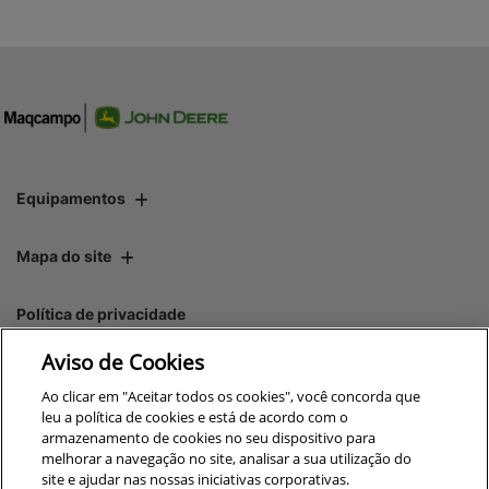
Equipamentos
Mapa do site
Política de privacidade
Aviso de Cookies
CNPJ: 00.970.771/0004-54
Ao clicar em "Aceitar todos os cookies", você concorda que
leu a política de cookies e está de acordo com o
armazenamento de cookies no seu dispositivo para
melhorar a navegação no site, analisar a sua utilização do
site e ajudar nas nossas iniciativas corporativas.
No trânsito, enxergar o outro