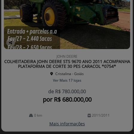
Co
mp
JOHN DEERE
arti
COLHEITADEIRA JOHN DEERE STS 9670 ANO 2011 ACOMPANHA
lhe
PLATAFORMA DE CORTE 30 PES CARACOL *0754*
Cristalina - Goiás
Ver Mais 17 lojas
de R$ 780.000,00
por R$ 680.000,00
0 km
2011/2011
Mais informações