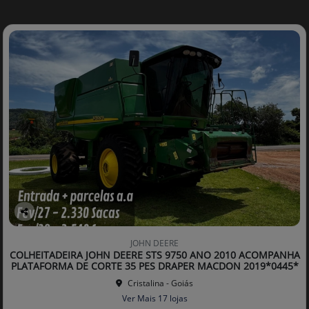
Co
mp
JOHN DEERE
arti
COLHEITADEIRA JOHN DEERE STS 9750 ANO 2010 ACOMPANHA
lhe
PLATAFORMA DE CORTE 35 PES DRAPER MACDON 2019*0445*
Cristalina - Goiás
Ver Mais 17 lojas