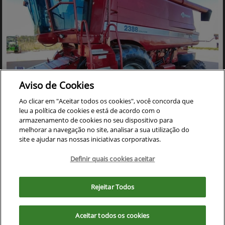
Aviso de Cookies
Ao clicar em "Aceitar todos os cookies", você concorda que
leu a política de cookies e está de acordo com o
Co
mp
armazenamento de cookies no seu dispositivo para
CASE
arti
melhorar a navegação no site, analisar a sua utilização do
COLHEITADEIRA CASE 2388 ANO 2005 ACOMPANHA
lhe
site e ajudar nas nossas iniciativas corporativas.
PLATAFORMA DE CORTE 30 PES CARACOL
Cristalina - Goiás
Definir quais cookies aceitar
Ver Mais 17 lojas
Para otimizar sua experiência durante a navegação, fazemos uso de nossa
R$ 390.000,00
política de cookies e para proteger seus dados pessoais respeitamos
Rejeitar Todos
nossa
política de privacidade
. Ao seguir com a navegação e visita você
concorda com nossas políticas.
0 km
2005/2005
Aceitar todos os cookies
Aceitar
Recusar
Mais informações