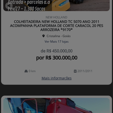
Co
mp
NEW HOLLAND
arti
COLHEITADEIRA NEW HOLLAND TC 5070 ANO 2011
lhe
ACOMPANHA PLATAFORMA DE CORTE CARACOL 20 PES
ARROZEIRA *9170*
Cristalina - Goiás
Ver Mais 17 lojas
de R$ 450.000,00
por R$ 300.000,00
0 km
2011/2011
Mais informações