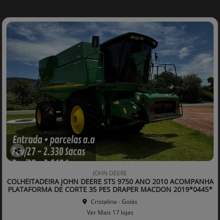
Co
mp
JOHN DEERE
arti
COLHEITADEIRA JOHN DEERE STS 9750 ANO 2010 ACOMPANHA
lhe
PLATAFORMA DE CORTE 35 PES DRAPER MACDON 2019*0445*
Cristalina - Goiás
Ver Mais 17 lojas