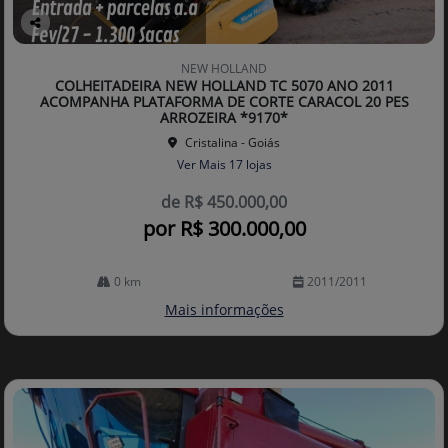
Co
mp
NEW HOLLAND
arti
COLHEITADEIRA NEW HOLLAND TC 5070 ANO 2011
lhe
ACOMPANHA PLATAFORMA DE CORTE CARACOL 20 PES
ARROZEIRA *9170*
Cristalina - Goiás
Ver Mais 17 lojas
de R$ 450.000,00
por R$ 300.000,00
0 km
2011/2011
Mais informações