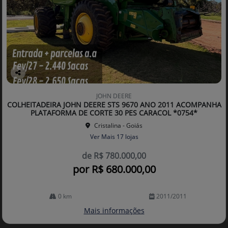
Co
mp
JOHN DEERE
arti
COLHEITADEIRA JOHN DEERE STS 9670 ANO 2011 ACOMPANHA
lhe
PLATAFORMA DE CORTE 30 PES CARACOL *0754*
Cristalina - Goiás
Ver Mais 17 lojas
de R$ 780.000,00
por R$ 680.000,00
0 km
2011/2011
Mais informações