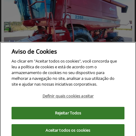
Aviso de Cookies
Ao clicar em "Aceitar todos os cookies", você concorda que
leu a política de cookies e está de acordo com o
Co
mp
armazenamento de cookies no seu dispositivo para
CASE
arti
melhorar a navegação no site, analisar a sua utilização do
COLHEITADEIRA CASE 2388 ANO 2005 ACOMPANHA
lhe
site e ajudar nas nossas iniciativas corporativas.
PLATAFORMA DE CORTE 30 PES CARACOL
Cristalina - Goiás
Definir quais cookies aceitar
Ver Mais 17 lojas
Para otimizar sua experiência durante a navegação, fazemos uso de nossa
R$ 390.000,00
política de cookies e para proteger seus dados pessoais respeitamos
Rejeitar Todos
nossa
política de privacidade
. Ao seguir com a navegação e visita você
concorda com nossas políticas.
0 km
2005/2005
Aceitar todos os cookies
Aceitar
Recusar
Mais informações