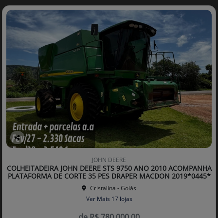
Co
mp
JOHN DEERE
arti
COLHEITADEIRA JOHN DEERE STS 9750 ANO 2010 ACOMPANHA
lhe
PLATAFORMA DE CORTE 35 PES DRAPER MACDON 2019*0445*
Cristalina - Goiás
Ver Mais 17 lojas
de R$ 780.000,00