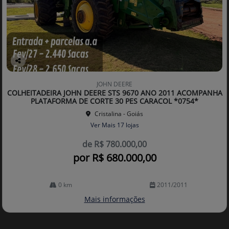
Co
mp
JOHN DEERE
arti
COLHEITADEIRA JOHN DEERE STS 9670 ANO 2011 ACOMPANHA
lhe
PLATAFORMA DE CORTE 30 PES CARACOL *0754*
Cristalina - Goiás
Ver Mais 17 lojas
de R$ 780.000,00
por R$ 680.000,00
0 km
2011/2011
Mais informações