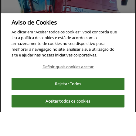
Aviso de Cookies
Ao clicar em "Aceitar todos os cookies", você concorda que
leu a política de cookies e está de acordo com o
armazenamento de cookies no seu dispositivo para
melhorar a navegação no site, analisar a sua utilização do
site e ajudar nas nossas iniciativas corporativas.
Co
mp
Definir quais cookies aceitar
CASE
arti
COLHEITADEIRA CASE 2388 ANO 2005 ACOMPANHA
Para otimizar sua experiência durante a navegação, fazemos uso de nossa
lhe
PLATAFORMA DE CORTE 30 PES CARACOL
política de cookies e para proteger seus dados pessoais respeitamos
Rejeitar Todos
Cristalina - Goiás
nossa
política de privacidade
. Ao seguir com a navegação e visita você
concorda com nossas políticas.
Ver Mais 17 lojas
R$ 390.000,00
Aceitar todos os cookies
Aceitar
Recusar
0 km
2005/2005
Mais informações