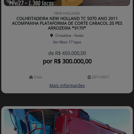
Co
mp
NEW HOLLAND
arti
COLHEITADEIRA NEW HOLLAND TC 5070 ANO 2011
lhe
ACOMPANHA PLATAFORMA DE CORTE CARACOL 20 PES
ARROZEIRA *9170*
Cristalina - Goiás
Ver Mais 17 lojas
de R$ 450.000,00
por R$ 300.000,00
0 km
2011/2011
Mais informações