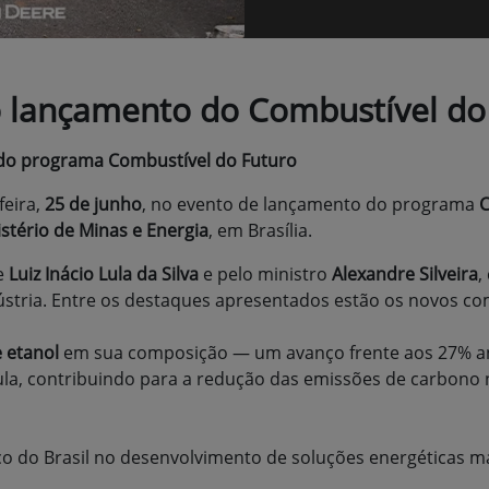
 lançamento do Combustível do
 do programa Combustível do Futuro
eira,
25 de junho
, no evento de lançamento do programa
C
stério de Minas e Energia
, em Brasília.
te
Luiz Inácio Lula da Silva
e pelo ministro
Alexandre Silveira
,
ústria. Entre os destaques apresentados estão os novos co
 etanol
em sua composição — um avanço frente aos 27% ant
a, contribuindo para a redução das emissões de carbono n
ico do Brasil no desenvolvimento de soluções energéticas ma