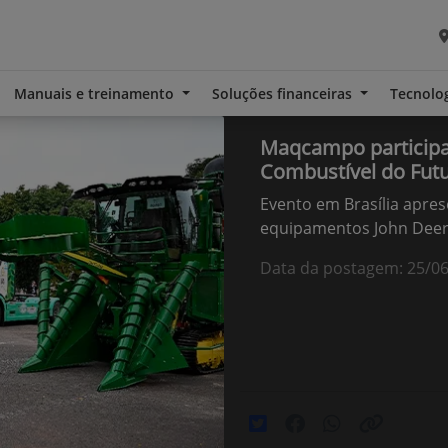
Manuais e treinamento
Soluções financeiras
Tecnolo
Maqcampo participa
Combustível do Fut
Evento em Brasília apre
equipamentos John Dee
Data da postagem: 25/0