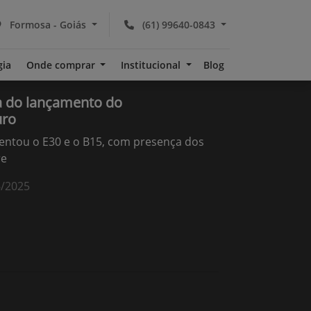
Formosa - Goiás
(61) 99640-0843
gia
Onde comprar
Institucional
Blog
 do lançamento do
uro
sentou o E30 e o B15, com presença dos
re
6/2025