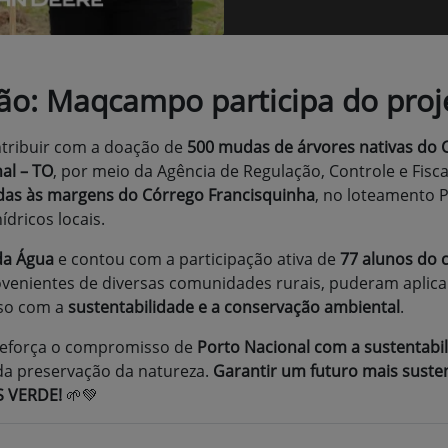
ão: Maqcampo participa do proj
ntribuir com a doação de
500 mudas de árvores nativas do 
al – TO
, por meio da Agência de Regulação, Controle e Fisca
das às margens do Córrego Francisquinha
, no loteamento P
dricos locais.
a Água
e contou com a participação ativa de
77 alunos do 
rovenientes de diversas comunidades rurais, puderam aplic
sso com a
sustentabilidade e a conservação ambiental
.
 reforça o compromisso de
Porto Nacional com a sustentabi
a preservação da natureza.
Garantir um futuro mais susten
S VERDE!
🌱💚