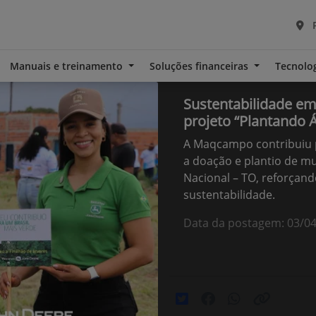
P
Manuais e treinamento
Soluções financeiras
Tecnolo
Sustentabilidade e
projeto “Plantando 
A Maqcampo contribuiu 
a doação e plantio de m
Nacional – TO, reforça
sustentabilidade.
Data da postagem: 03/0