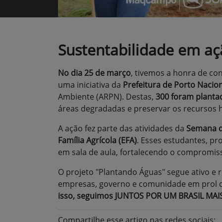
Sustentabilidade em aç
No
dia 25 de março
, tivemos a honra de co
uma iniciativa da
Prefeitura de Porto Nacion
Ambiente (ARPN). Destas,
300 foram planta
áreas degradadas e preservar os recursos hí
A ação fez parte das atividades da
Semana d
Família Agrícola (EFA)
. Esses estudantes, p
em sala de aula, fortalecendo o compromi
O projeto "Plantando Águas" segue ativo e
empresas, governo e comunidade em prol d
isso, seguimos JUNTOS POR UM BRASIL MAI
Compartilhe esse artigo nas redes sociais: