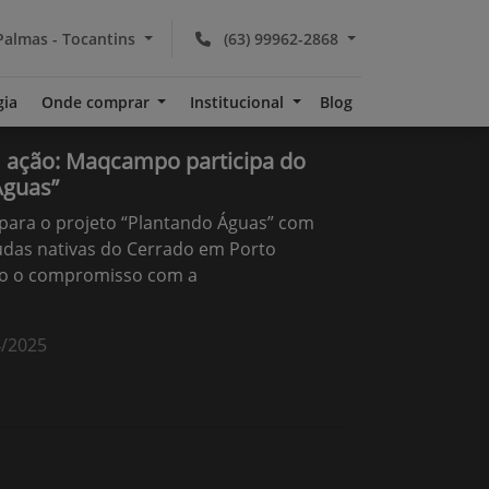
almas - Tocantins
(63) 99962-2868
gia
Onde comprar
Institucional
Blog
m ação: Maqcampo participa do
Águas”
para o projeto “Plantando Águas” com
udas nativas do Cerrado em Porto
ndo o compromisso com a
4/2025