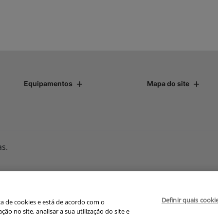
Equipamentos
Mapa do site
as.
Desenvolvido pela DEALERSPACE ® Direitos Reservados.
Definir quais cooki
avegação, fazemos uso de nossa política de cookies e para proteger
ica de cookies e está de acordo com o
olítica de privacidade
. Ao seguir com a navegação e visita você
 no site, analisar a sua utilização do site e