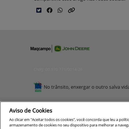
CNPJ: 00.970.771/0014-26
No trânsito, enxergar o outro salva vid
Aviso de Cookies
Para otimizar sua experiência durante a n
Ao clicar em "Aceitar todos os cookies", você concorda que leu a polít
seus dados pessoais respeitamos nossa
p
armazenamento de cookies no seu dispositivo para melhorar a navegação
Exercise Your Rights
concorda com nossas políticas.