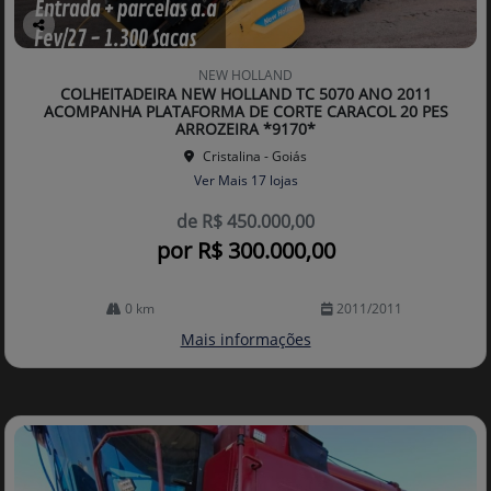
Co
mp
NEW HOLLAND
arti
COLHEITADEIRA NEW HOLLAND TC 5070 ANO 2011
lhe
ACOMPANHA PLATAFORMA DE CORTE CARACOL 20 PES
ARROZEIRA *9170*
Cristalina - Goiás
Ver Mais 17 lojas
de R$ 450.000,00
por R$ 300.000,00
0 km
2011/2011
Mais informações