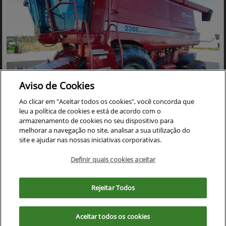
Aviso de Cookies
Ao clicar em "Aceitar todos os cookies", você concorda que
leu a política de cookies e está de acordo com o
Co
mp
armazenamento de cookies no seu dispositivo para
CASE
arti
melhorar a navegação no site, analisar a sua utilização do
COLHEITADEIRA CASE 2388 ANO 2005 ACOMPANHA
lhe
site e ajudar nas nossas iniciativas corporativas.
PLATAFORMA DE CORTE 30 PES CARACOL
Cristalina - Goiás
Definir quais cookies aceitar
Ver Mais 17 lojas
Para otimizar sua experiência durante a navegação, fazemos uso de nossa
R$ 390.000,00
política de cookies e para proteger seus dados pessoais respeitamos
Rejeitar Todos
nossa
política de privacidade
. Ao seguir com a navegação e visita você
concorda com nossas políticas.
0 km
2005/2005
Aceitar todos os cookies
Aceitar
Recusar
Mais informações