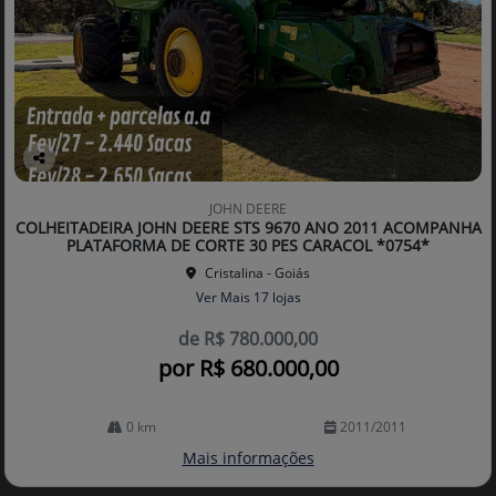
Co
mp
JOHN DEERE
arti
COLHEITADEIRA JOHN DEERE STS 9670 ANO 2011 ACOMPANHA
lhe
PLATAFORMA DE CORTE 30 PES CARACOL *0754*
Cristalina - Goiás
Ver Mais 17 lojas
de R$ 780.000,00
por R$ 680.000,00
0 km
2011/2011
Mais informações