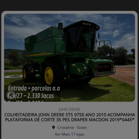
Co
mp
JOHN DEERE
arti
COLHEITADEIRA JOHN DEERE STS 9750 ANO 2010 ACOMPANHA
lhe
PLATAFORMA DE CORTE 35 PES DRAPER MACDON 2019*0445*
Cristalina - Goiás
Ver Mais 17 lojas