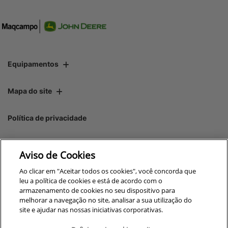
Equipamentos
Mapa do site
Política de privacidade
Maqcampo S/A
Aviso de Cookies
CNPJ: 00.970.771/0005-35
Ao clicar em "Aceitar todos os cookies", você concorda que
leu a política de cookies e está de acordo com o
armazenamento de cookies no seu dispositivo para
melhorar a navegação no site, analisar a sua utilização do
site e ajudar nas nossas iniciativas corporativas.
No trânsito, enxergar o outro
salva vidas.