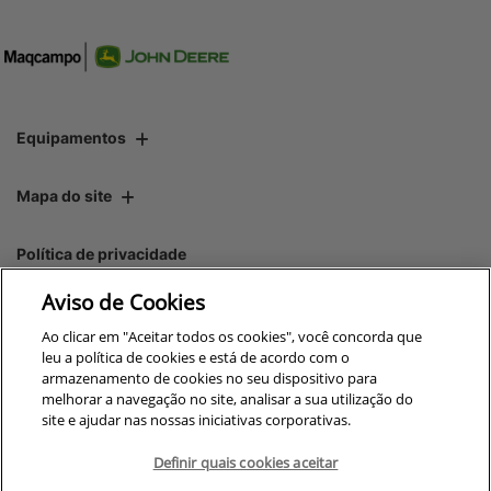
Equipamentos
Mapa do site
Política de privacidade
Aviso de Cookies
CNPJ: 00.970.771/0004-54
Ao clicar em "Aceitar todos os cookies", você concorda que
leu a política de cookies e está de acordo com o
armazenamento de cookies no seu dispositivo para
melhorar a navegação no site, analisar a sua utilização do
site e ajudar nas nossas iniciativas corporativas.
No trânsito, enxergar o outro
salva vidas.
Definir quais cookies aceitar