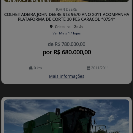
Co
mp
JOHN DEERE
arti
COLHEITADEIRA JOHN DEERE STS 9670 ANO 2011 ACOMPANHA
lhe
PLATAFORMA DE CORTE 30 PES CARACOL *0754*
Cristalina - Goiás
Ver Mais 17 lojas
de R$ 780.000,00
por R$ 680.000,00
0 km
2011/2011
Mais informações