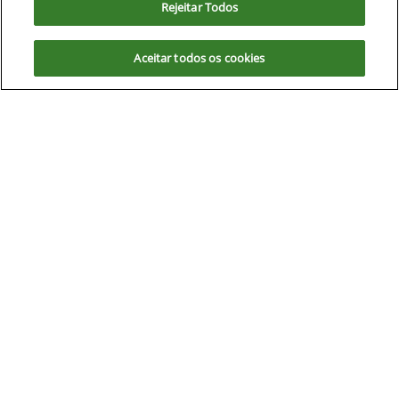
Rejeitar Todos
nossa
política de privacidade
. Ao seguir com a navegação e visita você
concorda com nossas políticas.
Aceitar todos os cookies
Aceitar
Recusar
Equipamentos
Mapa do site
Política de privacidade
Maqcampo S/A
CNPJ: 00.970.771/0005-35
No trânsito, enxergar o outro
salva vidas.