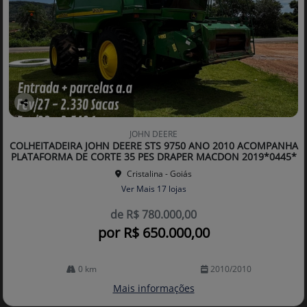
Co
mp
JOHN DEERE
arti
COLHEITADEIRA JOHN DEERE STS 9750 ANO 2010 ACOMPANHA
lhe
PLATAFORMA DE CORTE 35 PES DRAPER MACDON 2019*0445*
Cristalina - Goiás
Ver Mais 17 lojas
de R$ 780.000,00
por R$ 650.000,00
0 km
2010/2010
Mais informações