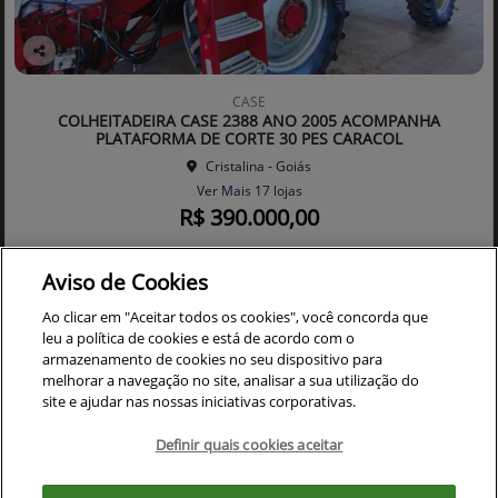
Co
mp
CASE
arti
COLHEITADEIRA CASE 2388 ANO 2005 ACOMPANHA
lhe
PLATAFORMA DE CORTE 30 PES CARACOL
Cristalina - Goiás
Ver Mais 17 lojas
R$ 390.000,00
Aviso de Cookies
0 km
2005/2005
Mais informações
Ao clicar em "Aceitar todos os cookies", você concorda que
leu a política de cookies e está de acordo com o
armazenamento de cookies no seu dispositivo para
melhorar a navegação no site, analisar a sua utilização do
site e ajudar nas nossas iniciativas corporativas.
Definir quais cookies aceitar
Para otimizar sua experiência durante a navegação, fazemos uso de nossa
política de cookies e para proteger seus dados pessoais respeitamos