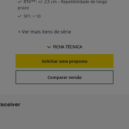
RTK**: +/- 2,5 cm – Repetibilidade de longo
prazo
SF1: < 10
+ Ver mais itens de série
FICHA TÉCNICA
Solicitar uma proposta
Comparar versão
Receiver