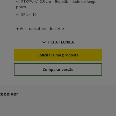
RTK**: +/- 2,5 cm – Repetibilidade de longo
prazo
SF1: < 10
+ Ver mais itens de série
FICHA TÉCNICA
Solicitar uma proposta
Comparar versão
Receiver