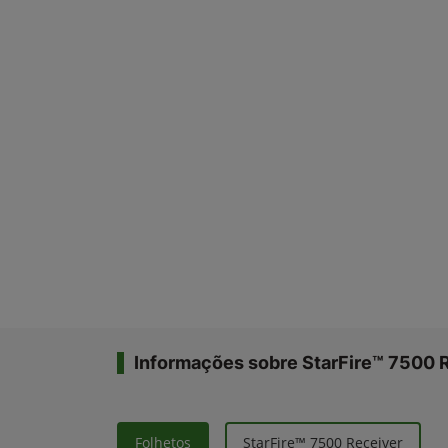
Informações sobre StarFire™ 7500 
Folhetos
StarFire™ 7500 Receiver